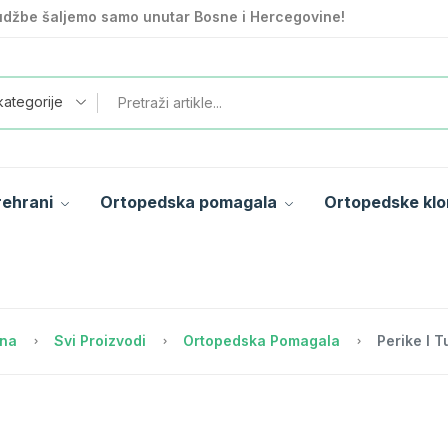
džbe šaljemo samo unutar Bosne i Hercegovine!
kategorije
rehrani
Ortopedska pomagala
Ortopedske klo
tna
Svi Proizvodi
Ortopedska Pomagala
Perike I T