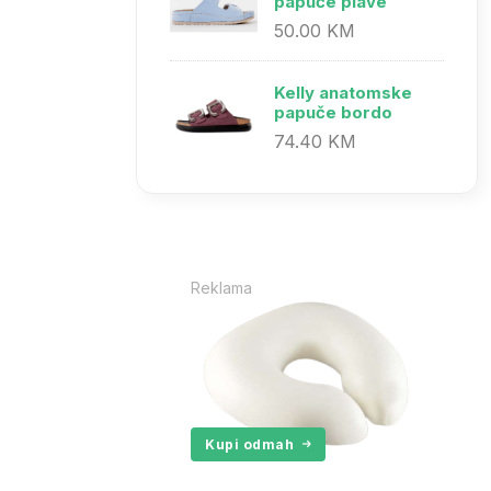
papuče plave
50.00 KM
Kelly anatomske
papuče bordo
74.40 KM
Reklama
Kupi odmah