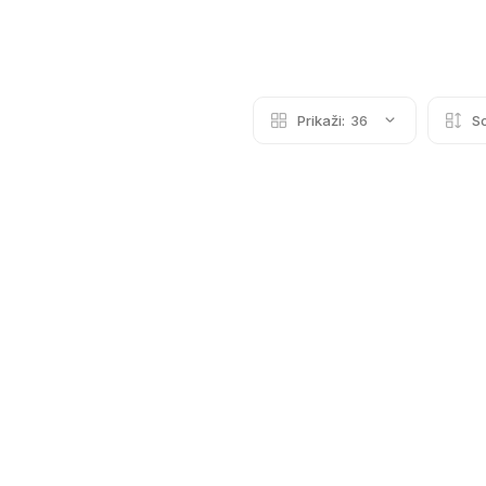
Prikaži:
36
So