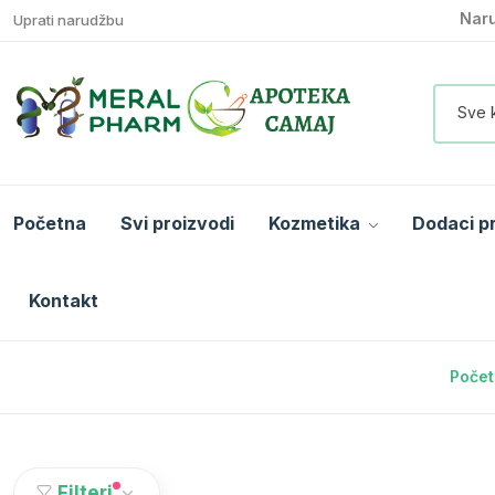
Naru
Uprati narudžbu
Sve 
Početna
Svi proizvodi
Kozmetika
Dodaci p
Kontakt
Poče
Filteri