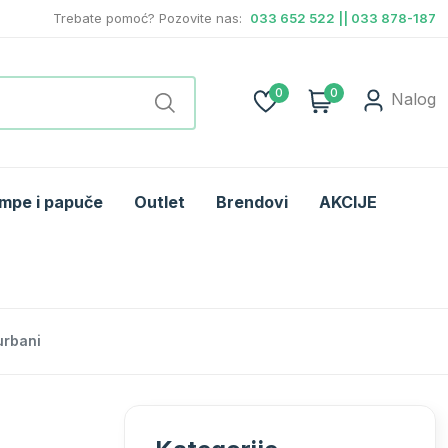
Trebate pomoć? Pozovite nas:
033 652 522 || 033 878-187
0
0
Nalog
mpe i papuče
Outlet
Brendovi
AKCIJE
urbani