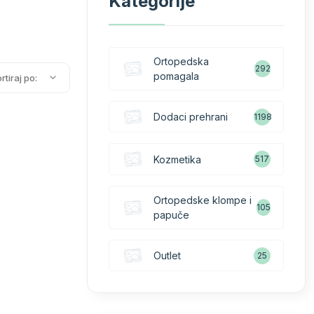
Kategorije
Ortopedska
292
pomagala
rtiraj po:
Dodaci prehrani
1198
Kozmetika
517
Ortopedske klompe i
105
papuče
Outlet
25