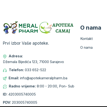
O nama
Kontakt
Prvi izbor Vaše apoteke.
O nama
Adresa:
Džemala Bijedića 123, 71000 Sarajevo
Telefon:
033 652-522
Email:
info@apotekameralpharm.ba
Radno vrijeme:
8:00 - 20:00, Pon- Sub
ID:
4203005740005
PDV:
203005740005