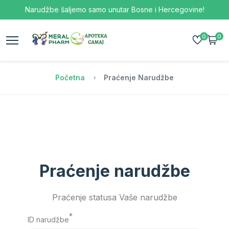
Narudžbe šaljemo samo unutar Bosne i Hercegovine!
0
0
Početna
Praćenje Narudžbe
Praćenje narudžbe
Praćenje statusa Vaše narudžbe
*
ID narudžbe