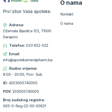
O nama
Prvi izbor Vaše apoteke.
Kontakt
O nama
Adresa:
Džemala Bijedića 123, 71000
Sarajevo
Telefon:
033 652-522
Email:
info@apotekameralpharm.ba
Radno vrijeme:
8:00 - 20:00, Pon- Sub
ID:
4203005740005
PDV:
203005740005
Broj sudskog registra:
065-0-Reg-22-00-00621