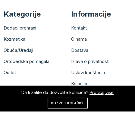
Kategorije
Informacije
Dodaci prehrani
Kontakt
Kozmetika
O nama
Obuća/Uređaji
Dostava
Ortopedska pomagala
Izjava o privatnosti
Outlet
Uslovi korištenja
Kolačići
Da li želite da dozvolite kolačiće?
Pročitaj više
0
DOZVOLI KOLAČIĆE
Početna
Shop
Korpa
Pretraga
Nalog
Sva prava zadržana © Meral Pharm d.o.o.