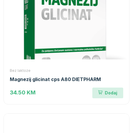
Bez laktoze
Magnezij glicinat cps A80 DIETPHARM
34.50 KM
Dodaj