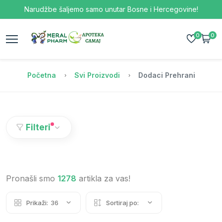
Narudžbe šaljemo samo unutar Bosne i Hercegovine!
0
0
Početna
Svi Proizvodi
Dodaci Prehrani
Filteri
Pronašli smo
1278
artikla za vas!
Prikaži:
36
Sortiraj po: