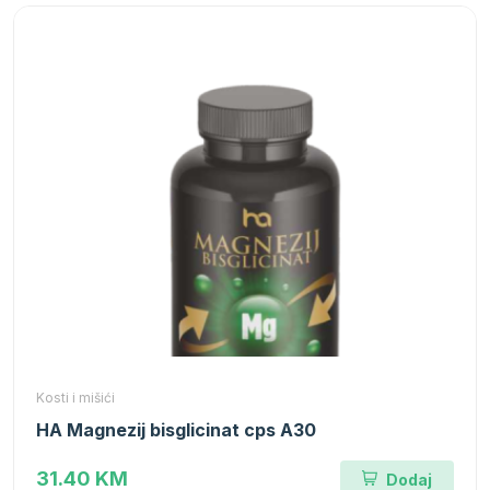
Kosti i mišići
HA Magnezij bisglicinat cps A30
31.40 KM
Dodaj