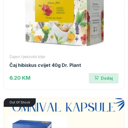
Čajevi i ljekovito bilje
Čaj hibiskus cvijet 40g Dr. Plant
6.20 KM
Dodaj
Out Of Stock