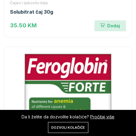
Čajevi i ljekovito bilje
Solubitrat čaj 30g
35.50 KM
Dodaj
Da li želite da dozvolite kolačiće?
Pročitaj više
0
DOZVOLI KOLAČIĆE
Početna
Shop
Korpa
Pretraga
Nalog