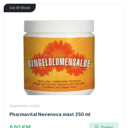
Out Of Stock
Opekotine i ožiljci
Pharmavital Nevenova mast 250 ml
6.60 KM
Dodaj