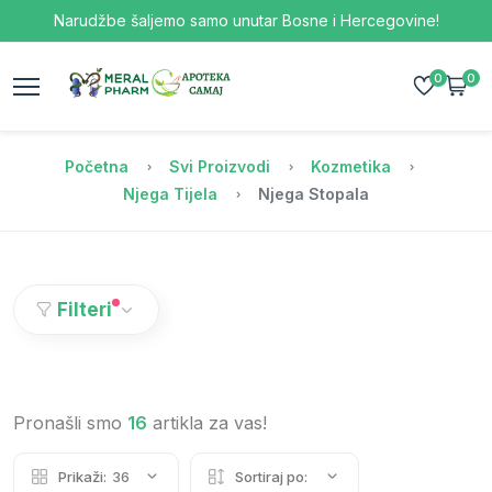
Narudžbe šaljemo samo unutar Bosne i Hercegovine!
0
0
Početna
Svi Proizvodi
Kozmetika
Njega Tijela
Njega Stopala
Filteri
Pronašli smo
16
artikla za vas!
Prikaži:
36
Sortiraj po: