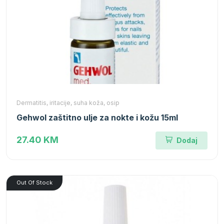
Dermatitis, iritacije, suha koža, osip
Gehwol zaštitno ulje za nokte i kožu 15ml
27.40 KM
Dodaj
Out Of Stock