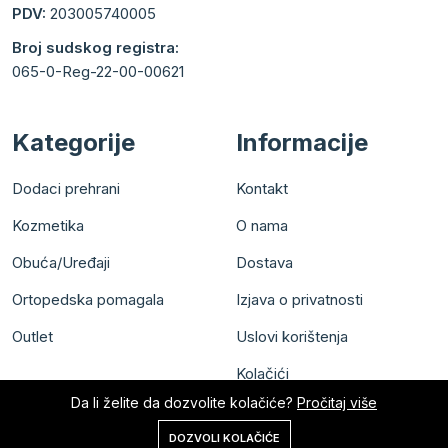
PDV:
203005740005
Broj sudskog registra:
065-0-Reg-22-00-00621
Kategorije
Informacije
Dodaci prehrani
Kontakt
Kozmetika
O nama
Obuća/Uređaji
Dostava
Ortopedska pomagala
Izjava o privatnosti
Outlet
Uslovi korištenja
Kolačići
Da li želite da dozvolite kolačiće?
Pročitaj više
0
DOZVOLI KOLAČIĆE
Početna
Shop
Korpa
Pretraga
Nalog