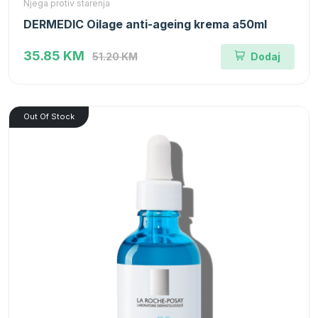
Njega protiv starenja
DERMEDIC Oilage anti-ageing krema a50ml
35.85 KM
51.20 KM
Dodaj
Out Of Stock