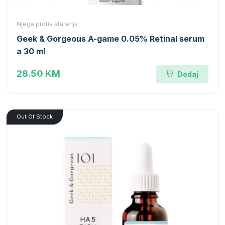
Njega protiv starenja
Geek & Gorgeous A-game 0.05% Retinal serum
a 30 ml
28.50 KM
Dodaj
Out Of Stock