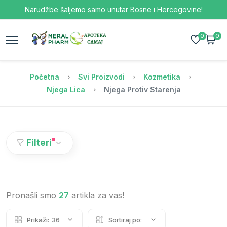
Narudžbe šaljemo samo unutar Bosne i Hercegovine!
0
0
Početna
Svi Proizvodi
Kozmetika
Njega Lica
Njega Protiv Starenja
Filteri
Pronašli smo
27
artikla za vas!
Prikaži:
36
Sortiraj po: