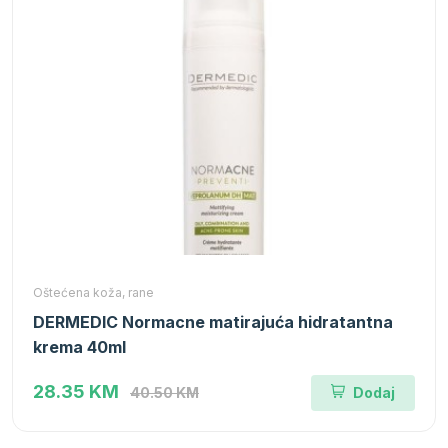
Oštećena koža, rane
DERMEDIC Normacne matirajuća hidratantna
krema 40ml
28.35 KM
40.50 KM
Dodaj