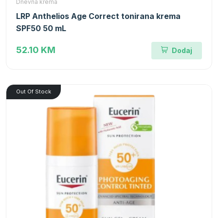
Dnevna krema
LRP Anthelios Age Correct tonirana krema
SPF50 50 mL
52.10 KM
Dodaj
Out Of Stock