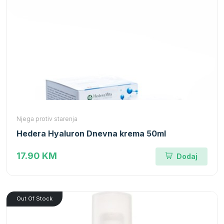
Njega protiv starenja
Hedera Hyaluron Dnevna krema 50ml
17.90 KM
Dodaj
Out Of Stock