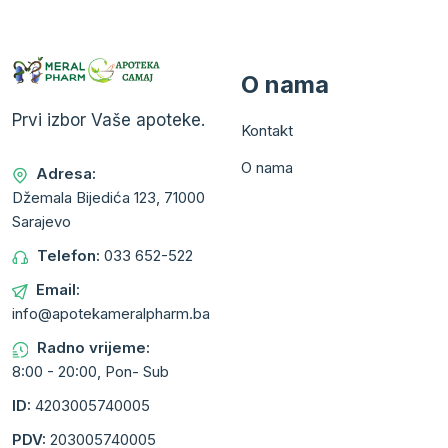
O nama
Prvi izbor Vaše apoteke.
Kontakt
O nama
Adresa:
Džemala Bijedića 123, 71000
Sarajevo
Telefon:
033 652-522
Email:
info@apotekameralpharm.ba
Radno vrijeme:
8:00 - 20:00, Pon- Sub
ID:
4203005740005
PDV:
203005740005