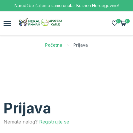
Narudžbe šaljemo samo unutar Bosne i Hercegovine!
0
0
Početna
Prijava
Prijava
Nemate nalog?
Registrujte se