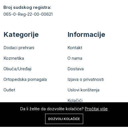
Broj sudskog registra:
065-0-Reg-22-00-00621
Kategorije
Informacije
Dodaci prehrani
Kontakt
Kozmetika
O nama
Obuća/Uređaji
Dostava
Ortopedska pomagala
Izjava o privatnosti
Outlet
Uslovi korištenja
Kolačići
Da li želite da dozvolite kolačiće?
Pročitaj više
0
DOZVOLI KOLAČIĆE
Početna
Shop
Korpa
Pretraga
Nalog