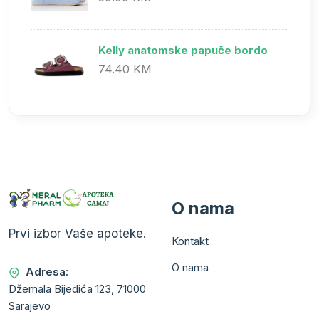
Kelly anatomske papuče bordo
74.40 KM
O nama
Prvi izbor Vaše apoteke.
Kontakt
O nama
Adresa:
Džemala Bijedića 123, 71000
Sarajevo