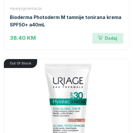
Hiperpigmentacija
Bioderma Photoderm M tamnije tonirana krema
SPF50+ a40mL
38.40 KM
Dodaj
Out Of Stock