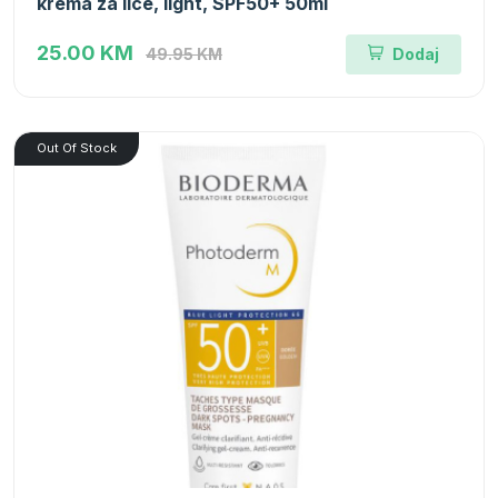
krema za lice, light, SPF50+ 50ml
25.00 KM
49.95 KM
Dodaj
Out Of Stock