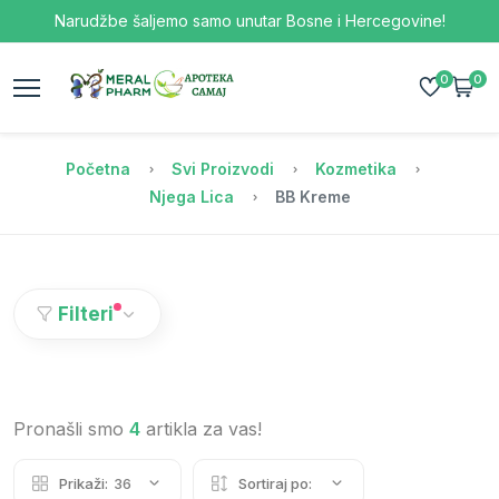
Narudžbe šaljemo samo unutar Bosne i Hercegovine!
0
0
Početna
Svi Proizvodi
Kozmetika
Njega Lica
BB Kreme
Filteri
Pronašli smo
4
artikla za vas!
Prikaži:
36
Sortiraj po: