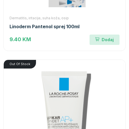
Dermatitis, iritacije, suha koža, osip
Linoderm Pantenol sprej 100ml
9.40 KM
Dodaj
Out Of Stock