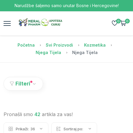
Narudžbe šaljemo samo unutar Bosne i Hercegovine!
0
0
Početna
Svi Proizvodi
Kozmetika
Njega Tijela
Njega Tijela
Filteri
Pronašli smo
42
artikla za vas!
Prikaži:
36
Sortiraj po: