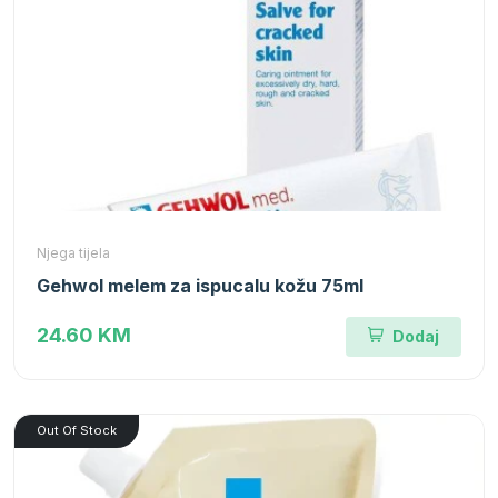
Njega tijela
Gehwol melem za ispucalu kožu 75ml
24.60 KM
Dodaj
Out Of Stock