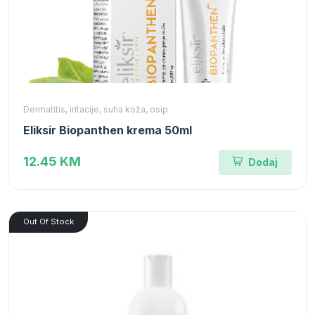
Dermatitis, iritacije, suha koža, osip
Eliksir Biopanthen krema 50ml
12.45 KM
Dodaj
Out Of Stock