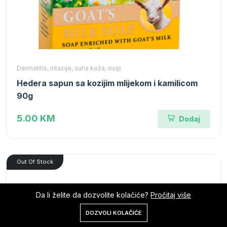
Dermatitis, iritacije, suha koža, osip
Hedera sapun sa kozijim mlijekom i kamilicom
90g
5.00 KM
Dodaj
Out Of Stock
Da li želite da dozvolite kolačiće?
Pročitaj više
0
DOZVOLI KOLAČIĆE
Početna
Shop
Korpa
Pretraga
Nalog