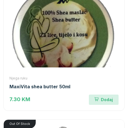
Njega ruku
MaxiVita shea butter 50ml
7.30 KM
Dodaj
Out Of Stock