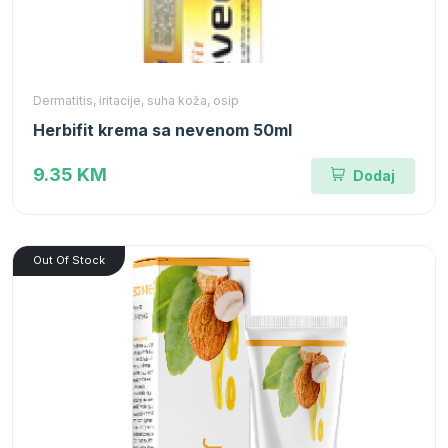
Dermatitis, iritacije, suha koža, osip
Herbifit krema sa nevenom 50ml
9.35 KM
Dodaj
Out Of Stock