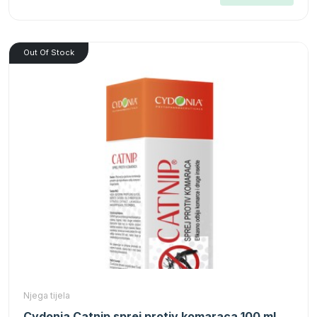
Out Of Stock
Njega tijela
Cydonia Catnip sprej protiv komaraca 100 ml