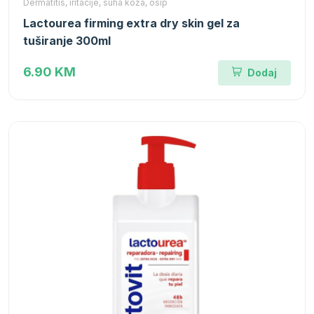
Dermatitis, iritacije, suha koža, osip
Lactourea firming extra dry skin gel za
tuširanje 300ml
6.90 KM
Dodaj