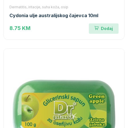
Dermatitis, iritacije, suha koža, osip
Cydonia ulje australijskog čajevca 10ml
8.75 KM
Dodaj