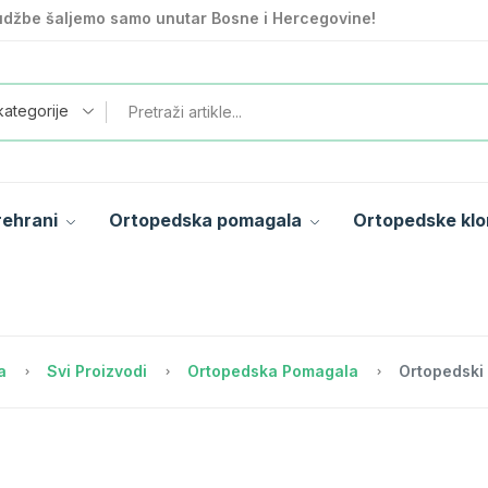
džbe šaljemo samo unutar Bosne i Hercegovine!
kategorije
rehrani
Ortopedska pomagala
Ortopedske klo
a
Svi Proizvodi
Ortopedska Pomagala
Ortopedski 