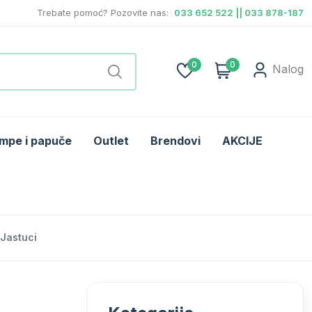
Trebate pomoć? Pozovite nas:
033 652 522 || 033 878-187
0
0
Nalog
mpe i papuče
Outlet
Brendovi
AKCIJE
Jastuci