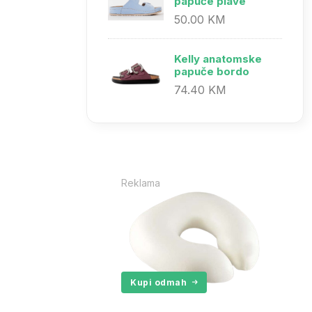
papuče plave
50.00 KM
Kelly anatomske
papuče bordo
74.40 KM
Reklama
Kupi odmah