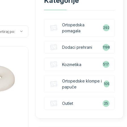
Kategorije
Ortopedska
292
pomagala
rtiraj po:
Dodaci prehrani
1198
Kozmetika
517
Ortopedske klompe i
105
papuče
Outlet
25
i