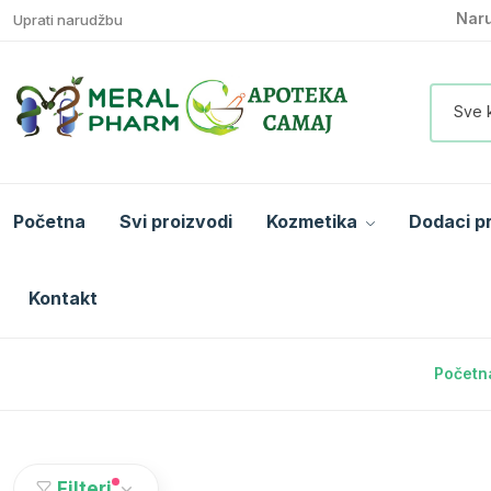
Naru
Uprati narudžbu
Sve 
Početna
Svi proizvodi
Kozmetika
Dodaci p
Kontakt
Početn
Filteri