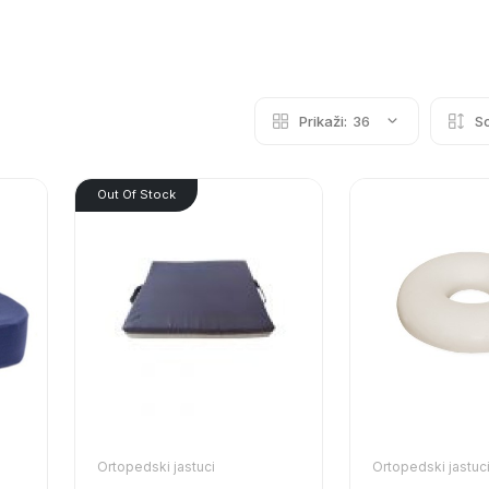
Prikaži:
36
So
Out Of Stock
Ortopedski jastuci
Ortopedski jastuc