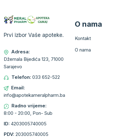
O nama
Prvi izbor Vaše apoteke.
Kontakt
O nama
Adresa:
Džemala Bijedića 123, 71000
Sarajevo
Telefon:
033 652-522
Email:
info@apotekameralpharm.ba
Radno vrijeme:
8:00 - 20:00, Pon- Sub
ID:
4203005740005
PDV:
203005740005