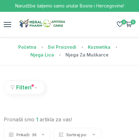
Narudžbe šaljemo samo unutar Bosne i Hercegovine!
0
0
Početna
Svi Proizvodi
Kozmetika
Njega Lica
Njega Za Muškarce
Filteri
Pronašli smo
1
artikla za vas!
Prikaži:
36
Sortiraj po: