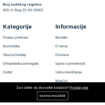
Broj sudskog registra:
065-0-Reg-22-00-00621
Kategorije
Informacije
Dodaci prehrani
Kontakt
Kozmetika
O nama
Obuća/Uređaji
Dostava
Ortopedska pomagala
Izjava o privatnosti
Outlet
Uslovi korištenja
Kolačići
Da li želite da dozvolite kolačiće?
Pročitaj više
0
DOZVOLI KOLAČIĆE
Početna
Shop
Korpa
Pretraga
Nalog