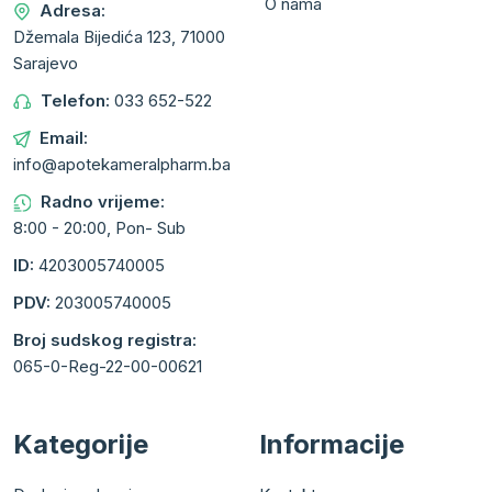
O nama
Adresa:
Džemala Bijedića 123, 71000
Sarajevo
Telefon:
033 652-522
Email:
info@apotekameralpharm.ba
Radno vrijeme:
8:00 - 20:00, Pon- Sub
ID:
4203005740005
PDV:
203005740005
Broj sudskog registra:
065-0-Reg-22-00-00621
Kategorije
Informacije