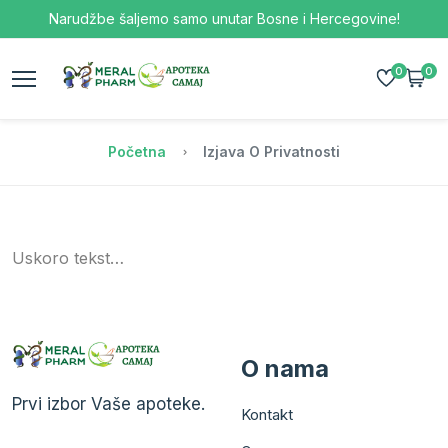
Narudžbe šaljemo samo unutar Bosne i Hercegovine!
0
0
Početna
Izjava O Privatnosti
Uskoro tekst…
O nama
Prvi izbor Vaše apoteke.
Kontakt