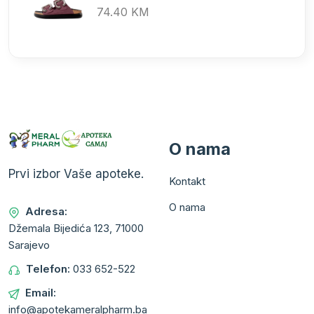
74.40 KM
O nama
Prvi izbor Vaše apoteke.
Kontakt
O nama
Adresa:
Džemala Bijedića 123, 71000
Sarajevo
Telefon:
033 652-522
Email:
info@apotekameralpharm.ba