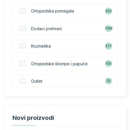
Ortopedska pomagala
292
Dodaci prehrani
1198
Kozmetika
517
Ortopedske klompe i papuče
105
Outlet
25
Novi proizvodi