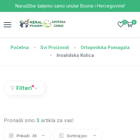
Narudžbe šaljemo samo unutar Bosne i Hercegovine!
0
0
Početna
Svi Proizvodi
Ortopedska Pomagala
Invalidska Kolica
Filteri
Pronašli smo
3
artikla za vas!
Prikaži:
36
Sortiraj po: