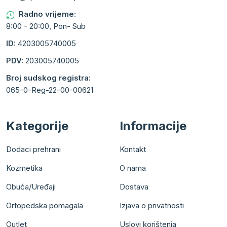
Radno vrijeme:
8:00 - 20:00, Pon- Sub
ID:
4203005740005
PDV:
203005740005
Broj sudskog registra:
065-0-Reg-22-00-00621
Kategorije
Informacije
Dodaci prehrani
Kontakt
Kozmetika
O nama
Obuća/Uređaji
Dostava
Ortopedska pomagala
Izjava o privatnosti
Outlet
Uslovi korištenja