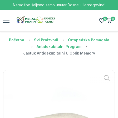
Narudžbe šaljemo samo unutar Bosne i Hercegovine!
0
0
Početna
Svi Proizvodi
Ortopedska Pomagala
Antidekubitalni Program
Jastuk Antidekubitalni U Oblik Memory