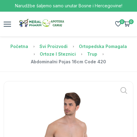
Narudžbe šaljemo samo unutar Bosne i Hercegovine!
0
0
Početna
Svi Proizvodi
Ortopedska Pomagala
Ortoze I Steznici
Trup
Abdominalni Pojas 16cm Code 420